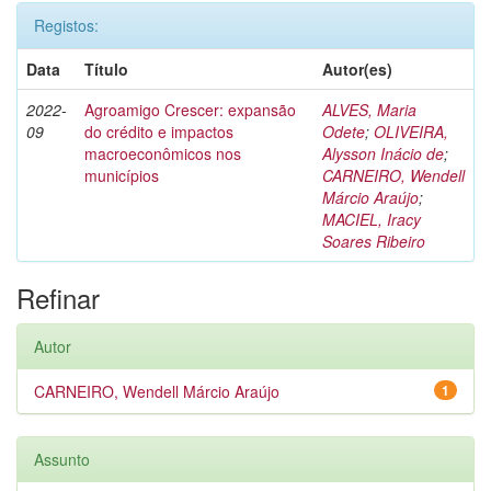
Registos:
Data
Título
Autor(es)
2022-
Agroamigo Crescer: expansão
ALVES, Maria
09
do crédito e impactos
Odete
;
OLIVEIRA,
macroeconômicos nos
Alysson Inácio de
;
municípios
CARNEIRO, Wendell
Márcio Araújo
;
MACIEL, Iracy
Soares Ribeiro
Refinar
Autor
CARNEIRO, Wendell Márcio Araújo
1
Assunto