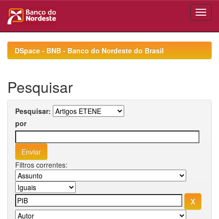
Skip
navigation
DSpace - BNB - Banco do Nordeste do Brasil
Pesquisar
Pesquisar:
por
Filtros correntes: