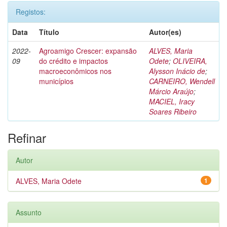
Registos:
Data
Título
Autor(es)
2022-
Agroamigo Crescer: expansão
ALVES, Maria
09
do crédito e impactos
Odete
;
OLIVEIRA,
macroeconômicos nos
Alysson Inácio de
;
municípios
CARNEIRO, Wendell
Márcio Araújo
;
MACIEL, Iracy
Soares Ribeiro
Refinar
Autor
ALVES, Maria Odete
1
Assunto