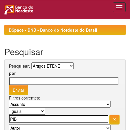
Skip
navigation
DSpace - BNB - Banco do Nordeste do Brasil
Pesquisar
Pesquisar:
por
Filtros correntes: