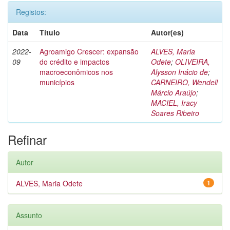
Registos:
Data
Título
Autor(es)
2022-
Agroamigo Crescer: expansão
ALVES, Maria
09
do crédito e impactos
Odete
;
OLIVEIRA,
macroeconômicos nos
Alysson Inácio de
;
municípios
CARNEIRO, Wendell
Márcio Araújo
;
MACIEL, Iracy
Soares Ribeiro
Refinar
Autor
ALVES, Maria Odete
1
Assunto