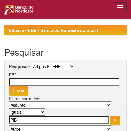
Skip
navigation
DSpace - BNB - Banco do Nordeste do Brasil
Pesquisar
Pesquisar:
por
Filtros correntes: