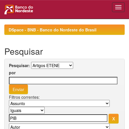
Skip
navigation
DSpace - BNB - Banco do Nordeste do Brasil
Pesquisar
Pesquisar:
por
Filtros correntes: