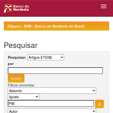
Skip
navigation
DSpace - BNB - Banco do Nordeste do Brasil
Pesquisar
Pesquisar:
por
Filtros correntes: