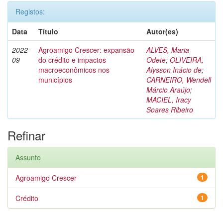
Registos:
Data
Título
Autor(es)
2022-
Agroamigo Crescer: expansão
ALVES, Maria
09
do crédito e impactos
Odete
;
OLIVEIRA,
macroeconômicos nos
Alysson Inácio de
;
municípios
CARNEIRO, Wendell
Márcio Araújo
;
MACIEL, Iracy
Soares Ribeiro
Refinar
Assunto
Agroamigo Crescer
1
Crédito
1