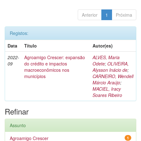
Anterior
1
Próxima
Registos:
Data
Título
Autor(es)
2022-
Agroamigo Crescer: expansão
ALVES, Maria
09
do crédito e impactos
Odete
;
OLIVEIRA,
macroeconômicos nos
Alysson Inácio de
;
municípios
CARNEIRO, Wendell
Márcio Araújo
;
MACIEL, Iracy
Soares Ribeiro
Refinar
Assunto
Agroamigo Crescer
1