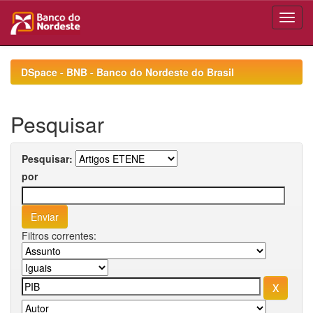
Skip
navigation
DSpace - BNB - Banco do Nordeste do Brasil
Pesquisar
Pesquisar:
por
Filtros correntes: