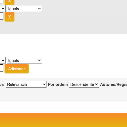
or:
Por ordem
Autores/Regi