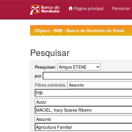
Página principal
Percorrer
Skip
navigation
DSpace - BNB - Banco do Nordeste do Brasil
Pesquisar
Pesquisar:
por
Filtros correntes: