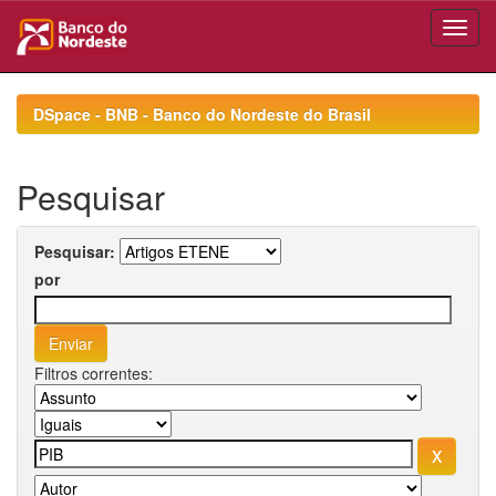
Skip
navigation
DSpace - BNB - Banco do Nordeste do Brasil
Pesquisar
Pesquisar:
por
Filtros correntes: