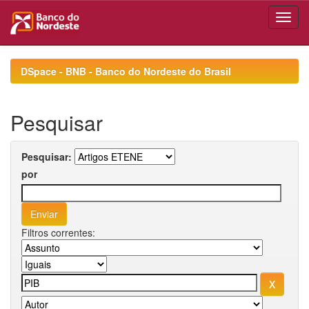
Skip
navigation
DSpace - BNB - Banco do Nordeste do Brasil
Pesquisar
Pesquisar:
por
Filtros correntes: