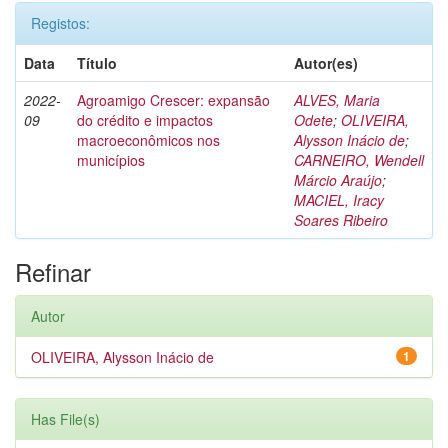
Registos:
Data
Título
Autor(es)
2022-
Agroamigo Crescer: expansão
ALVES, Maria
09
do crédito e impactos
Odete
;
OLIVEIRA,
macroeconômicos nos
Alysson Inácio de
;
municípios
CARNEIRO, Wendell
Márcio Araújo
;
MACIEL, Iracy
Soares Ribeiro
Refinar
Autor
OLIVEIRA, Alysson Inácio de
1
Has File(s)