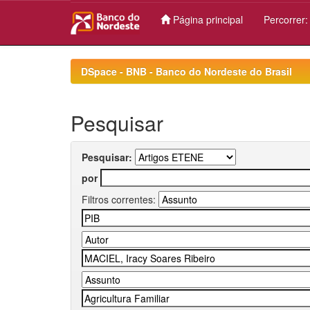
Página principal
Percorrer
Skip
navigation
DSpace - BNB - Banco do Nordeste do Brasil
Pesquisar
Pesquisar:
por
Filtros correntes: