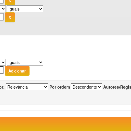
or:
Por ordem
Autores/Regi