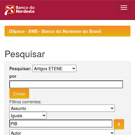
Skip
navigation
DSpace - BNB - Banco do Nordeste do Brasil
Pesquisar
Pesquisar:
por
Filtros correntes: