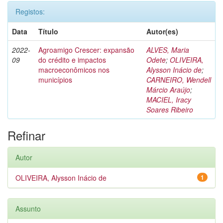
Registos:
Data
Título
Autor(es)
2022-
Agroamigo Crescer: expansão
ALVES, Maria
09
do crédito e impactos
Odete
;
OLIVEIRA,
macroeconômicos nos
Alysson Inácio de
;
municípios
CARNEIRO, Wendell
Márcio Araújo
;
MACIEL, Iracy
Soares Ribeiro
Refinar
Autor
OLIVEIRA, Alysson Inácio de
1
Assunto