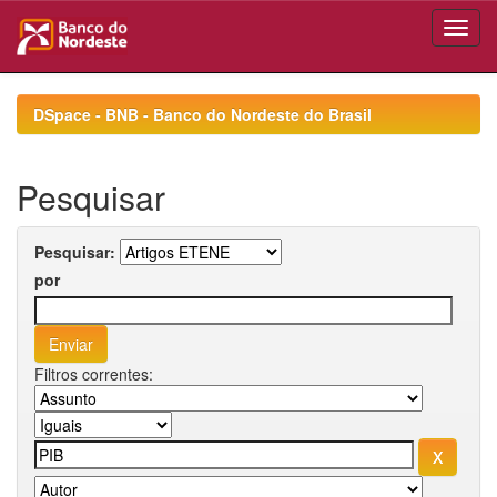
Skip
navigation
DSpace - BNB - Banco do Nordeste do Brasil
Pesquisar
Pesquisar:
por
Filtros correntes: