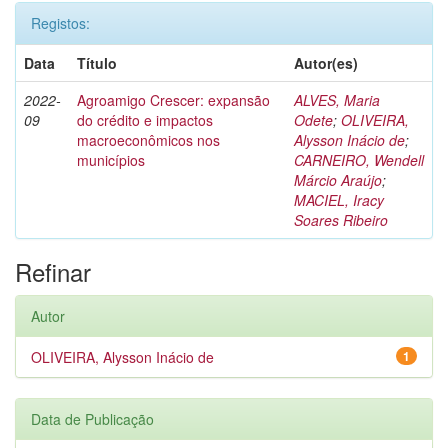
Registos:
Data
Título
Autor(es)
2022-
Agroamigo Crescer: expansão
ALVES, Maria
09
do crédito e impactos
Odete
;
OLIVEIRA,
macroeconômicos nos
Alysson Inácio de
;
municípios
CARNEIRO, Wendell
Márcio Araújo
;
MACIEL, Iracy
Soares Ribeiro
Refinar
Autor
OLIVEIRA, Alysson Inácio de
1
Data de Publicação