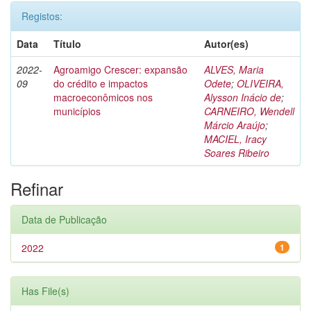
Registos:
Data
Título
Autor(es)
2022-
Agroamigo Crescer: expansão
ALVES, Maria
09
do crédito e impactos
Odete
;
OLIVEIRA,
macroeconômicos nos
Alysson Inácio de
;
municípios
CARNEIRO, Wendell
Márcio Araújo
;
MACIEL, Iracy
Soares Ribeiro
Refinar
Data de Publicação
2022
1
Has File(s)