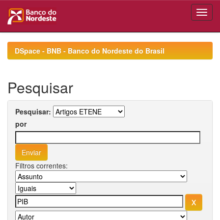
Skip
navigation
DSpace - BNB - Banco do Nordeste do Brasil
Pesquisar
Pesquisar:
por
Filtros correntes: