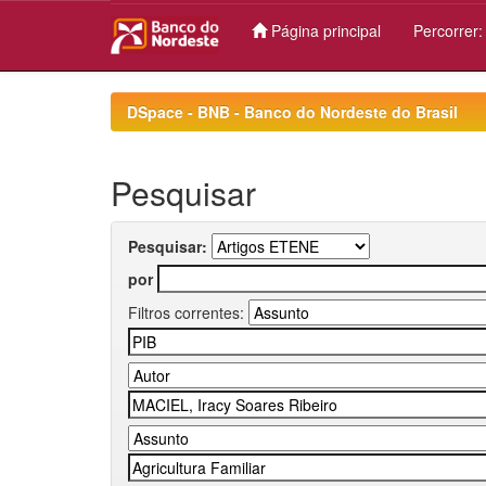
Página principal
Percorrer
Skip
navigation
DSpace - BNB - Banco do Nordeste do Brasil
Pesquisar
Pesquisar:
por
Filtros correntes: