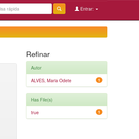
Entrar:
Refinar
Autor
ALVES, Maria Odete
1
Has File(s)
true
1