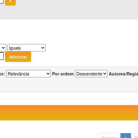
or:
Por ordem
Autores/Regi