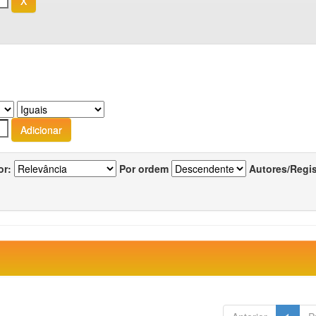
or:
Por ordem
Autores/Regi