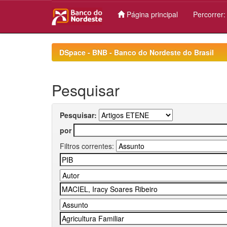
Página principal
Percorrer
Skip
navigation
DSpace - BNB - Banco do Nordeste do Brasil
Pesquisar
Pesquisar:
por
Filtros correntes: