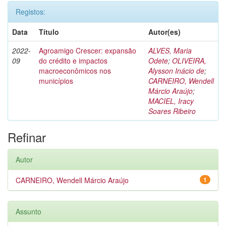
Registos:
Data
Título
Autor(es)
2022-
Agroamigo Crescer: expansão
ALVES, Maria
09
do crédito e impactos
Odete
;
OLIVEIRA,
macroeconômicos nos
Alysson Inácio de
;
municípios
CARNEIRO, Wendell
Márcio Araújo
;
MACIEL, Iracy
Soares Ribeiro
Refinar
Autor
CARNEIRO, Wendell Márcio Araújo
1
Assunto