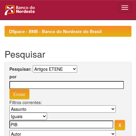
Skip
navigation
DSpace - BNB - Banco do Nordeste do Brasil
Pesquisar
Pesquisar:
por
Filtros correntes: