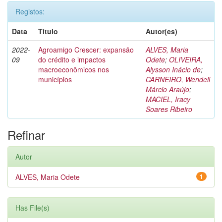
Registos:
Data
Título
Autor(es)
2022-
Agroamigo Crescer: expansão
ALVES, Maria
09
do crédito e impactos
Odete
;
OLIVEIRA,
macroeconômicos nos
Alysson Inácio de
;
municípios
CARNEIRO, Wendell
Márcio Araújo
;
MACIEL, Iracy
Soares Ribeiro
Refinar
Autor
ALVES, Maria Odete
1
Has File(s)