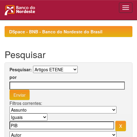
Skip
navigation
DSpace - BNB - Banco do Nordeste do Brasil
Pesquisar
Pesquisar:
por
Filtros correntes: