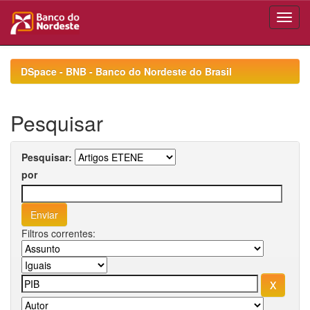
Skip
navigation
DSpace - BNB - Banco do Nordeste do Brasil
Pesquisar
Pesquisar:
por
Filtros correntes: