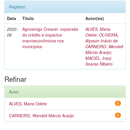
Registos:
Data
Título
Autor(es)
2022-
Agroamigo Crescer: expansão
ALVES, Maria
09
do crédito e impactos
Odete
;
OLIVEIRA,
macroeconômicos nos
Alysson Inácio de
;
municípios
CARNEIRO, Wendell
Márcio Araújo
;
MACIEL, Iracy
Soares Ribeiro
Refinar
Autor
ALVES, Maria Odete
1
CARNEIRO, Wendell Márcio Araújo
1