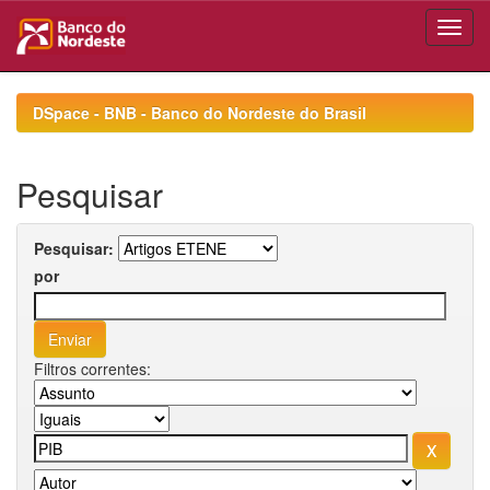
Skip
navigation
DSpace - BNB - Banco do Nordeste do Brasil
Pesquisar
Pesquisar:
por
Filtros correntes: