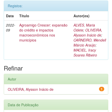
Registos:
Data
Título
Autor(es)
2022-
Agroamigo Crescer: expansão
ALVES, Maria
09
do crédito e impactos
Odete
;
OLIVEIRA,
macroeconômicos nos
Alysson Inácio de
;
municípios
CARNEIRO, Wendell
Márcio Araújo
;
MACIEL, Iracy
Soares Ribeiro
Refinar
Autor
OLIVEIRA, Alysson Inácio de
1
Data de Publicação