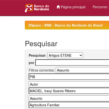
Página principal
Percorrer
Skip
navigation
DSpace - BNB - Banco do Nordeste do Brasil
Pesquisar
Pesquisar:
por
Filtros correntes: