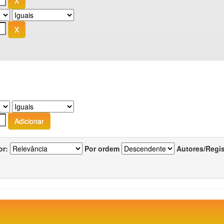
or:
Por ordem
Autores/Regi