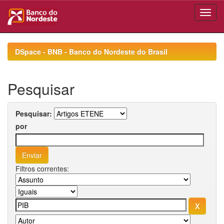
Skip
navigation
DSpace - BNB - Banco do Nordeste do Brasil
Pesquisar
Pesquisar:
por
Filtros correntes: