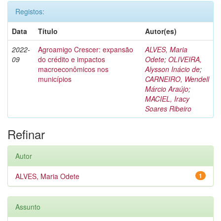
Registos:
Data
Título
Autor(es)
2022-
Agroamigo Crescer: expansão
ALVES, Maria
09
do crédito e impactos
Odete
;
OLIVEIRA,
macroeconômicos nos
Alysson Inácio de
;
municípios
CARNEIRO, Wendell
Márcio Araújo
;
MACIEL, Iracy
Soares Ribeiro
Refinar
Autor
ALVES, Maria Odete
1
Assunto