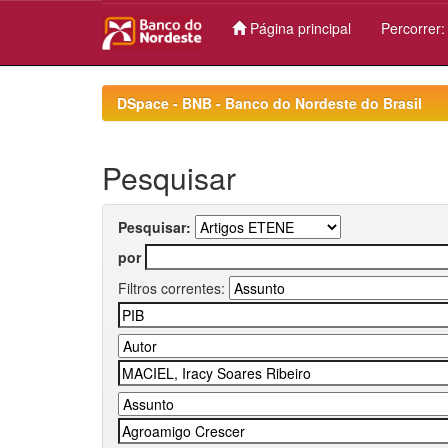
Página principal
Percorrer
Skip
navigation
DSpace - BNB - Banco do Nordeste do Brasil
Pesquisar
Pesquisar:
por
Filtros correntes: