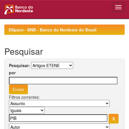
Skip
navigation
DSpace - BNB - Banco do Nordeste do Brasil
Pesquisar
Pesquisar:
por
Filtros correntes: