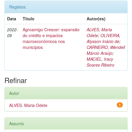
Registos:
Data
Título
Autor(es)
2022-
Agroamigo Crescer: expansão
ALVES, Maria
09
do crédito e impactos
Odete
;
OLIVEIRA,
macroeconômicos nos
Alysson Inácio de
;
municípios
CARNEIRO, Wendell
Márcio Araújo
;
MACIEL, Iracy
Soares Ribeiro
Refinar
Autor
ALVES, Maria Odete
1
Assunto