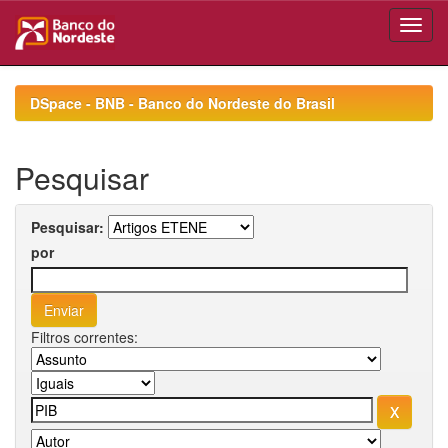
Skip
navigation
DSpace - BNB - Banco do Nordeste do Brasil
Pesquisar
Pesquisar:
por
Filtros correntes: