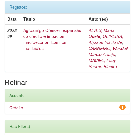
Registos:
Data
Título
Autor(es)
2022-
Agroamigo Crescer: expansão
ALVES, Maria
09
do crédito e impactos
Odete
;
OLIVEIRA,
macroeconômicos nos
Alysson Inácio de
;
municípios
CARNEIRO, Wendell
Márcio Araújo
;
MACIEL, Iracy
Soares Ribeiro
Refinar
Assunto
Crédito
1
Has File(s)