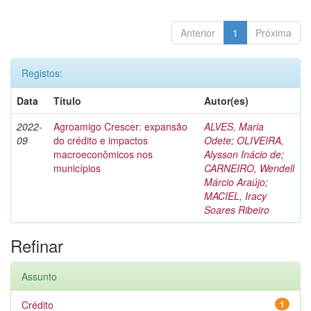
Anterior
1
Próxima
Registos:
Data
Título
Autor(es)
2022-
Agroamigo Crescer: expansão
ALVES, Maria
09
do crédito e impactos
Odete
;
OLIVEIRA,
macroeconômicos nos
Alysson Inácio de
;
municípios
CARNEIRO, Wendell
Márcio Araújo
;
MACIEL, Iracy
Soares Ribeiro
Refinar
Assunto
Crédito
1