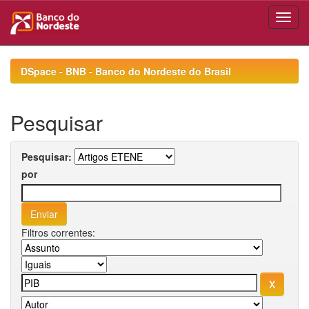
Skip
navigation
DSpace - BNB - Banco do Nordeste do Brasil
Pesquisar
Pesquisar:
por
Filtros correntes: