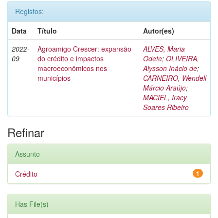
Registos:
Data
Título
Autor(es)
2022-
Agroamigo Crescer: expansão
ALVES, Maria
09
do crédito e impactos
Odete
;
OLIVEIRA,
macroeconômicos nos
Alysson Inácio de
;
municípios
CARNEIRO, Wendell
Márcio Araújo
;
MACIEL, Iracy
Soares Ribeiro
Refinar
Assunto
Crédito
1
Has File(s)