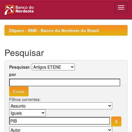
Skip
navigation
DSpace - BNB - Banco do Nordeste do Brasil
Pesquisar
Pesquisar:
por
Filtros correntes: