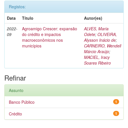
Registos:
Data
Título
Autor(es)
2022-
Agroamigo Crescer: expansão
ALVES, Maria
09
do crédito e impactos
Odete
;
OLIVEIRA,
macroeconômicos nos
Alysson Inácio de
;
municípios
CARNEIRO, Wendell
Márcio Araújo
;
MACIEL, Iracy
Soares Ribeiro
Refinar
Assunto
Banco Público
1
Crédito
1