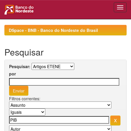
Skip
navigation
DSpace - BNB - Banco do Nordeste do Brasil
Pesquisar
Pesquisar:
por
Filtros correntes: