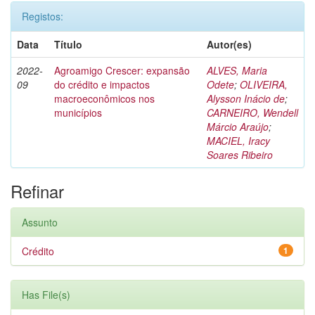
Registos:
Data
Título
Autor(es)
2022-
Agroamigo Crescer: expansão
ALVES, Maria
09
do crédito e impactos
Odete
;
OLIVEIRA,
macroeconômicos nos
Alysson Inácio de
;
municípios
CARNEIRO, Wendell
Márcio Araújo
;
MACIEL, Iracy
Soares Ribeiro
Refinar
Assunto
Crédito
1
Has File(s)