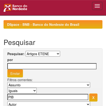
Skip
navigation
DSpace - BNB - Banco do Nordeste do Brasil
Pesquisar
Pesquisar:
por
Filtros correntes: