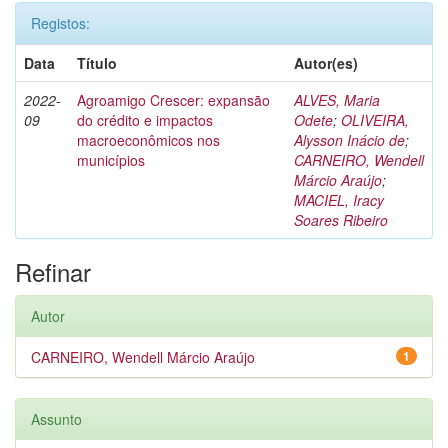
Registos:
Data
Título
Autor(es)
2022-
Agroamigo Crescer: expansão
ALVES, Maria
09
do crédito e impactos
Odete
;
OLIVEIRA,
macroeconômicos nos
Alysson Inácio de
;
municípios
CARNEIRO, Wendell
Márcio Araújo
;
MACIEL, Iracy
Soares Ribeiro
Refinar
Autor
CARNEIRO, Wendell Márcio Araújo
1
Assunto