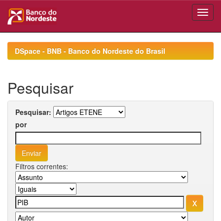
Skip
navigation
DSpace - BNB - Banco do Nordeste do Brasil
Pesquisar
Pesquisar:
por
Filtros correntes: