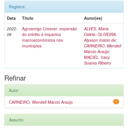
Registos:
Data
Título
Autor(es)
2022-
Agroamigo Crescer: expansão
ALVES, Maria
09
do crédito e impactos
Odete
;
OLIVEIRA,
macroeconômicos nos
Alysson Inácio de
;
municípios
CARNEIRO, Wendell
Márcio Araújo
;
MACIEL, Iracy
Soares Ribeiro
Refinar
Autor
CARNEIRO, Wendell Márcio Araújo
1
Assunto