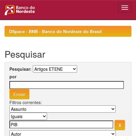
Skip
navigation
DSpace - BNB - Banco do Nordeste do Brasil
Pesquisar
Pesquisar:
por
Filtros correntes: