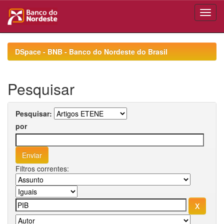
Skip
navigation
DSpace - BNB - Banco do Nordeste do Brasil
Pesquisar
Pesquisar:
por
Filtros correntes: