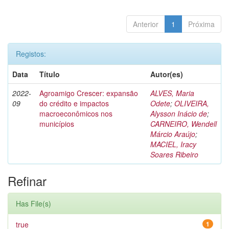
Anterior
1
Próxima
Registos:
Data
Título
Autor(es)
2022-
Agroamigo Crescer: expansão
ALVES, Maria
09
do crédito e impactos
Odete
;
OLIVEIRA,
macroeconômicos nos
Alysson Inácio de
;
municípios
CARNEIRO, Wendell
Márcio Araújo
;
MACIEL, Iracy
Soares Ribeiro
Refinar
Has File(s)
true
1