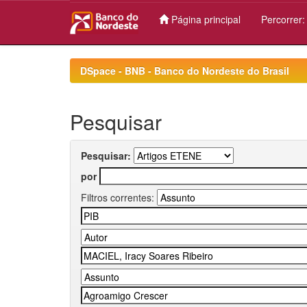
Página principal
Percorrer
Skip
navigation
DSpace - BNB - Banco do Nordeste do Brasil
Pesquisar
Pesquisar:
por
Filtros correntes: