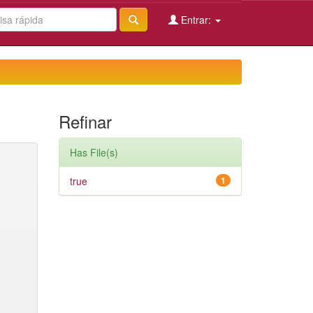
Entrar:
Refinar
Has File(s)
true
1