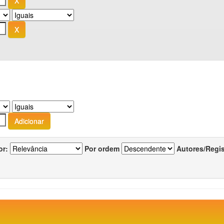
or:
Por ordem
Autores/Regi