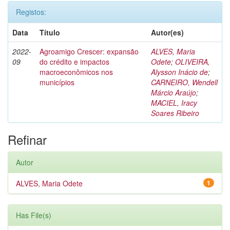
Registos:
Data
Título
Autor(es)
2022-
Agroamigo Crescer: expansão
ALVES, Maria
09
do crédito e impactos
Odete
;
OLIVEIRA,
macroeconômicos nos
Alysson Inácio de
;
municípios
CARNEIRO, Wendell
Márcio Araújo
;
MACIEL, Iracy
Soares Ribeiro
Refinar
Autor
ALVES, Maria Odete
1
Has File(s)