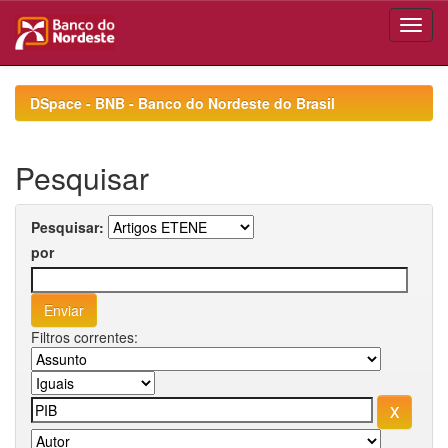
Skip
navigation
DSpace - BNB - Banco do Nordeste do Brasil
Pesquisar
Pesquisar:
por
Filtros correntes: