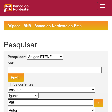
Skip
navigation
DSpace - BNB - Banco do Nordeste do Brasil
Pesquisar
Pesquisar:
por
Filtros correntes: