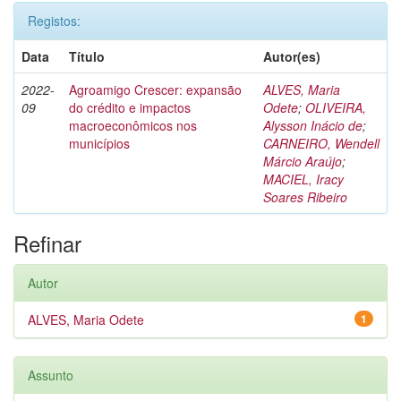
Registos:
Data
Título
Autor(es)
2022-
Agroamigo Crescer: expansão
ALVES, Maria
09
do crédito e impactos
Odete
;
OLIVEIRA,
macroeconômicos nos
Alysson Inácio de
;
municípios
CARNEIRO, Wendell
Márcio Araújo
;
MACIEL, Iracy
Soares Ribeiro
Refinar
Autor
ALVES, Maria Odete
1
Assunto