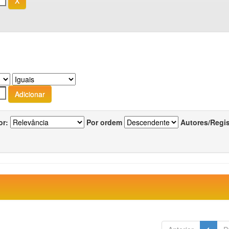
or:
Por ordem
Autores/Regi