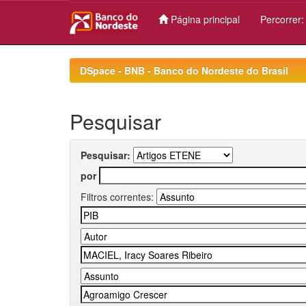
Página principal
Percorrer
Skip
navigation
DSpace - BNB - Banco do Nordeste do Brasil
Pesquisar
Pesquisar:
por
Filtros correntes: