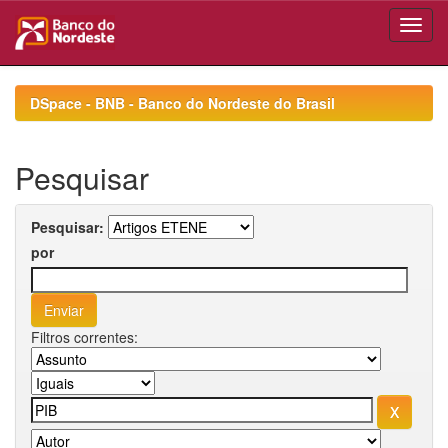
Skip
navigation
DSpace - BNB - Banco do Nordeste do Brasil
Pesquisar
Pesquisar:
por
Filtros correntes: