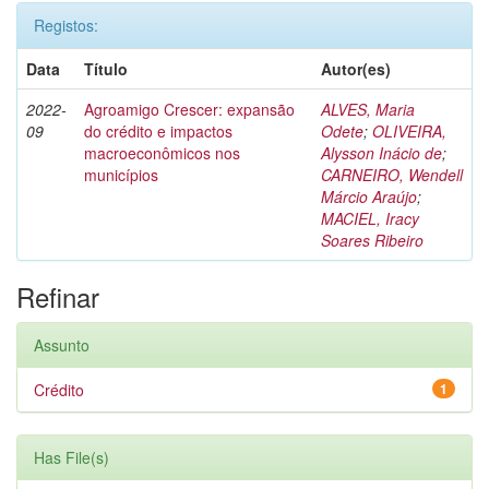
Registos:
Data
Título
Autor(es)
2022-
Agroamigo Crescer: expansão
ALVES, Maria
09
do crédito e impactos
Odete
;
OLIVEIRA,
macroeconômicos nos
Alysson Inácio de
;
municípios
CARNEIRO, Wendell
Márcio Araújo
;
MACIEL, Iracy
Soares Ribeiro
Refinar
Assunto
Crédito
1
Has File(s)