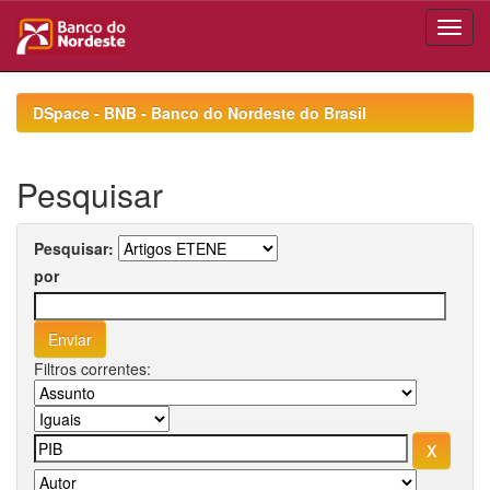
Skip
navigation
DSpace - BNB - Banco do Nordeste do Brasil
Pesquisar
Pesquisar:
por
Filtros correntes: