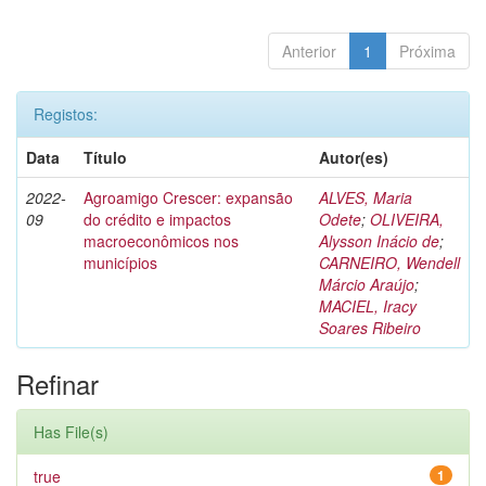
Anterior
1
Próxima
Registos:
Data
Título
Autor(es)
2022-
Agroamigo Crescer: expansão
ALVES, Maria
09
do crédito e impactos
Odete
;
OLIVEIRA,
macroeconômicos nos
Alysson Inácio de
;
municípios
CARNEIRO, Wendell
Márcio Araújo
;
MACIEL, Iracy
Soares Ribeiro
Refinar
Has File(s)
true
1