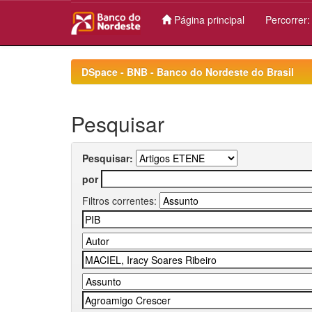
Página principal
Percorrer
Skip
navigation
DSpace - BNB - Banco do Nordeste do Brasil
Pesquisar
Pesquisar:
por
Filtros correntes: