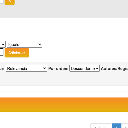
or:
Por ordem
Autores/Regi