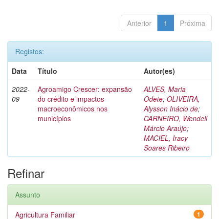
Anterior
1
Próxima
Registos:
Data
Título
Autor(es)
2022-
Agroamigo Crescer: expansão
ALVES, Maria
09
do crédito e impactos
Odete
;
OLIVEIRA,
macroeconômicos nos
Alysson Inácio de
;
municípios
CARNEIRO, Wendell
Márcio Araújo
;
MACIEL, Iracy
Soares Ribeiro
Refinar
Assunto
Agricultura Familiar
1