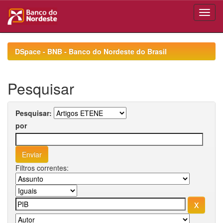
Skip
navigation
DSpace - BNB - Banco do Nordeste do Brasil
Pesquisar
Pesquisar:
por
Filtros correntes: