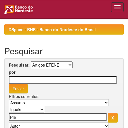
Skip
navigation
DSpace - BNB - Banco do Nordeste do Brasil
Pesquisar
Pesquisar:
por
Filtros correntes: