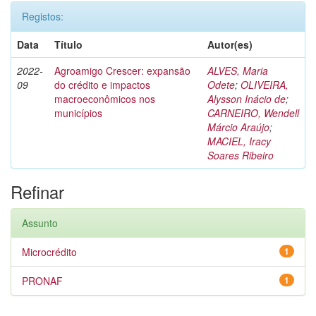
Registos:
Data
Título
Autor(es)
2022-
Agroamigo Crescer: expansão
ALVES, Maria
09
do crédito e impactos
Odete
;
OLIVEIRA,
macroeconômicos nos
Alysson Inácio de
;
municípios
CARNEIRO, Wendell
Márcio Araújo
;
MACIEL, Iracy
Soares Ribeiro
Refinar
Assunto
Microcrédito
1
PRONAF
1