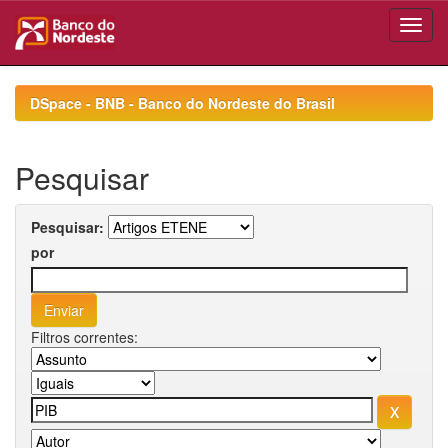
Skip
navigation
DSpace - BNB - Banco do Nordeste do Brasil
Pesquisar
Pesquisar:
por
Filtros correntes: