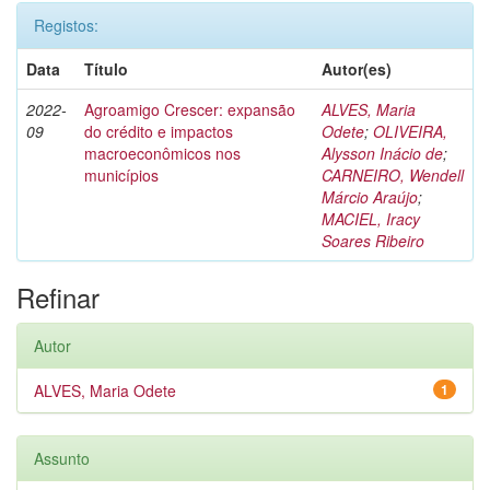
Registos:
Data
Título
Autor(es)
2022-
Agroamigo Crescer: expansão
ALVES, Maria
09
do crédito e impactos
Odete
;
OLIVEIRA,
macroeconômicos nos
Alysson Inácio de
;
municípios
CARNEIRO, Wendell
Márcio Araújo
;
MACIEL, Iracy
Soares Ribeiro
Refinar
Autor
ALVES, Maria Odete
1
Assunto