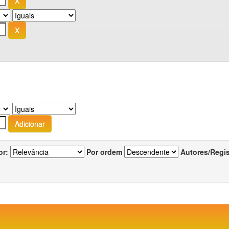
or:
Por ordem
Autores/Regi