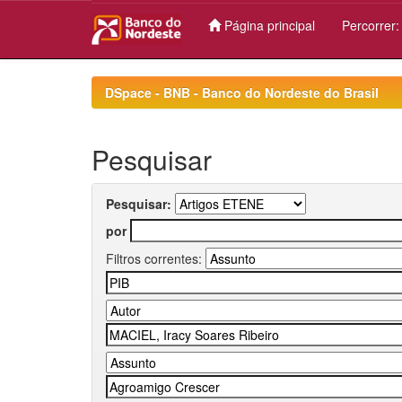
Página principal
Percorrer
Skip
navigation
DSpace - BNB - Banco do Nordeste do Brasil
Pesquisar
Pesquisar:
por
Filtros correntes: