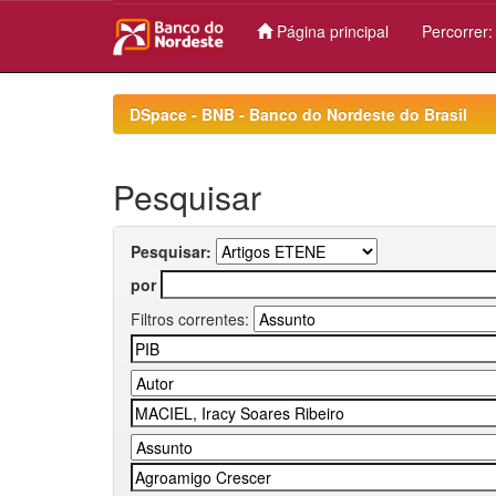
Página principal
Percorrer
Skip
navigation
DSpace - BNB - Banco do Nordeste do Brasil
Pesquisar
Pesquisar:
por
Filtros correntes: