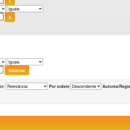
or:
Por ordem
Autores/Regi