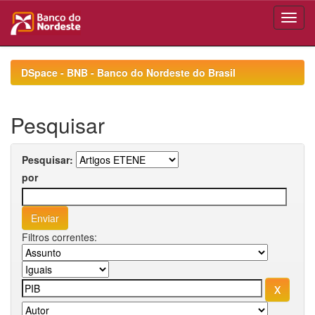
Skip
navigation
DSpace - BNB - Banco do Nordeste do Brasil
Pesquisar
Pesquisar:
por
Filtros correntes: