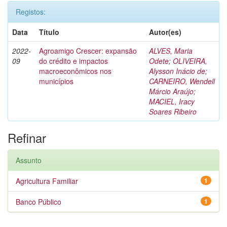
Registos:
Data
Título
Autor(es)
2022-
Agroamigo Crescer: expansão
ALVES, Maria
09
do crédito e impactos
Odete
;
OLIVEIRA,
macroeconômicos nos
Alysson Inácio de
;
municípios
CARNEIRO, Wendell
Márcio Araújo
;
MACIEL, Iracy
Soares Ribeiro
Refinar
Assunto
Agricultura Familiar
1
Banco Público
1