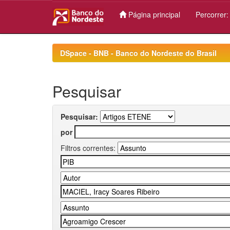
Página principal
Percorrer
Skip
navigation
DSpace - BNB - Banco do Nordeste do Brasil
Pesquisar
Pesquisar:
por
Filtros correntes: