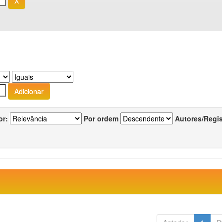
or:
Por ordem
Autores/Regi