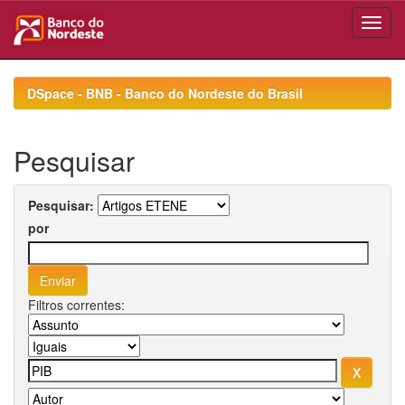
Skip
navigation
DSpace - BNB - Banco do Nordeste do Brasil
Pesquisar
Pesquisar:
por
Filtros correntes: