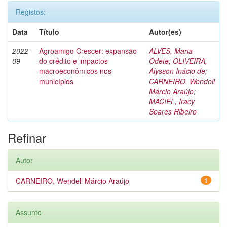
Registos:
Data
Título
Autor(es)
2022-
Agroamigo Crescer: expansão
ALVES, Maria
09
do crédito e impactos
Odete
;
OLIVEIRA,
macroeconômicos nos
Alysson Inácio de
;
municípios
CARNEIRO, Wendell
Márcio Araújo
;
MACIEL, Iracy
Soares Ribeiro
Refinar
Autor
CARNEIRO, Wendell Márcio Araújo
1
Assunto