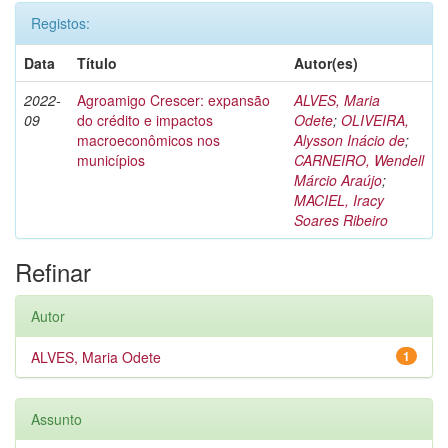
Registos:
Data
Título
Autor(es)
2022-
Agroamigo Crescer: expansão
ALVES, Maria
09
do crédito e impactos
Odete
;
OLIVEIRA,
macroeconômicos nos
Alysson Inácio de
;
municípios
CARNEIRO, Wendell
Márcio Araújo
;
MACIEL, Iracy
Soares Ribeiro
Refinar
Autor
ALVES, Maria Odete
1
Assunto