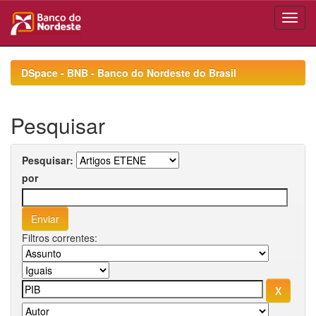
Skip
navigation
DSpace - BNB - Banco do Nordeste do Brasil
Pesquisar
Pesquisar:
por
Filtros correntes: