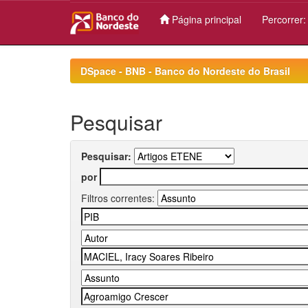
Página principal
Percorrer
Skip
navigation
DSpace - BNB - Banco do Nordeste do Brasil
Pesquisar
Pesquisar:
por
Filtros correntes: