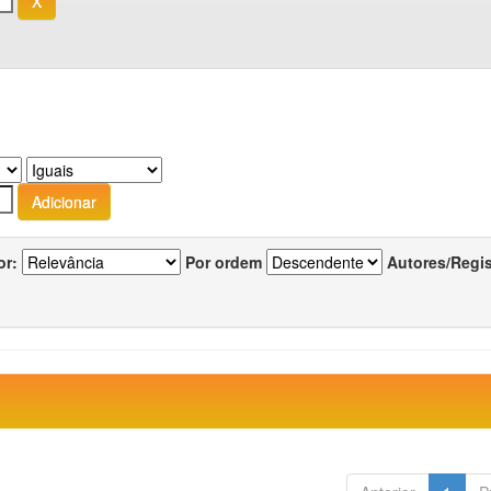
or:
Por ordem
Autores/Regi