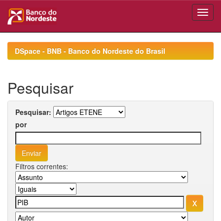
Skip
navigation
DSpace - BNB - Banco do Nordeste do Brasil
Pesquisar
Pesquisar:
por
Filtros correntes: