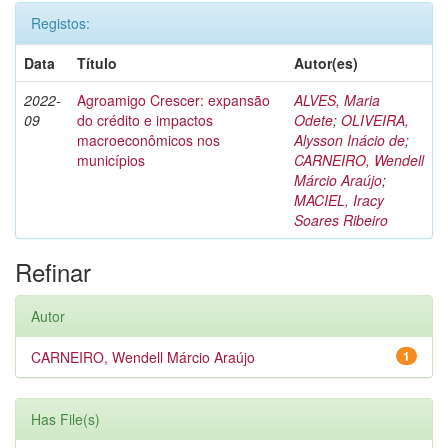
Registos:
Data
Título
Autor(es)
2022-
Agroamigo Crescer: expansão
ALVES, Maria
09
do crédito e impactos
Odete
;
OLIVEIRA,
macroeconômicos nos
Alysson Inácio de
;
municípios
CARNEIRO, Wendell
Márcio Araújo
;
MACIEL, Iracy
Soares Ribeiro
Refinar
Autor
CARNEIRO, Wendell Márcio Araújo
1
Has File(s)