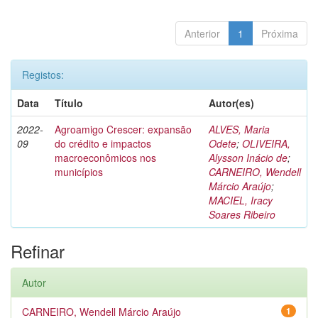
Anterior
1
Próxima
Registos:
Data
Título
Autor(es)
2022-
Agroamigo Crescer: expansão
ALVES, Maria
09
do crédito e impactos
Odete
;
OLIVEIRA,
macroeconômicos nos
Alysson Inácio de
;
municípios
CARNEIRO, Wendell
Márcio Araújo
;
MACIEL, Iracy
Soares Ribeiro
Refinar
Autor
CARNEIRO, Wendell Márcio Araújo
1