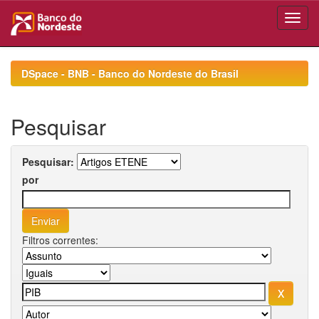
Skip
navigation
DSpace - BNB - Banco do Nordeste do Brasil
Pesquisar
Pesquisar:
por
Filtros correntes: